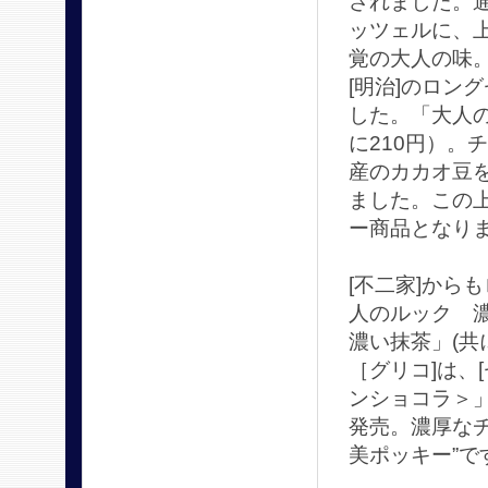
されました。
ッツェルに、
覚の大人の味
[明治]のロン
した。「大人
に210円）。
産のカカオ豆
ました。この
ー商品となり
[不二家]から
人のルック 
濃い抹茶」(共
［グリコ]は、
ンショコラ＞」
発売。濃厚な
美ポッキー”で