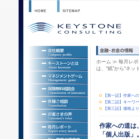
ホーム
≫
毎月レポ
は、“紙”から“ネ
【第一話】作家への
【第二話】キーワー
【第三話】価格より
作家への道は
「個人出版」