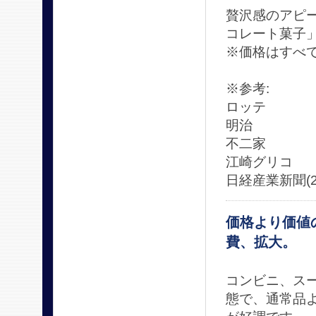
贅沢感のアピ
コレート菓子
※価格はすべ
※参考:
ロッテ http:
明治 http:/
不二家 http:/
江崎グリコ http
日経産業新聞(2
価格より価値
費、拡大。
コンビニ、ス
態で、通常品よ