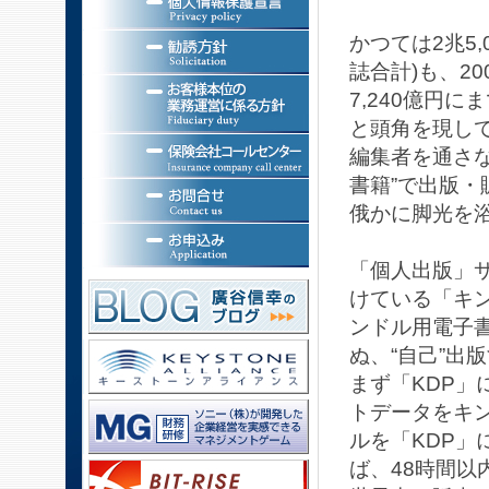
かつては2兆5
誌合計)も、2
7,240億円
と頭角を現して
編集者を通さな
書籍”で出版・
俄かに脚光を
「個人出版」サ
けている「キン
ンドル用電子
ぬ、“自己”出
まず「KDP
トデータをキ
ルを「KDP」
ば、48時間以