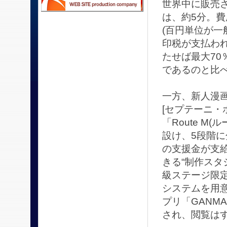
世界中に販売
は、約5分。
(百円単位が一
印税が支払わ
たせば最大70
であるのと比
一方、新人漫画
[セプテーニ・
「Route 
設け、5段階に
の支援金が支
きる“制作スタ
級ステージ限
システムを用
プリ「GANM
され、閲覧は