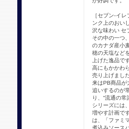
が好調です。
［セブン-イ
ンク上のおいし
沢な味わい 
その中の一つ
のカナダ産小
穂の天塩など
上げた逸品です
高にもかかわ
売り上げまし
来はPB商品が
追いするのが
り、“流通の常
シリーズには、
増やす計画で
は、「ファミ
煮込みソース