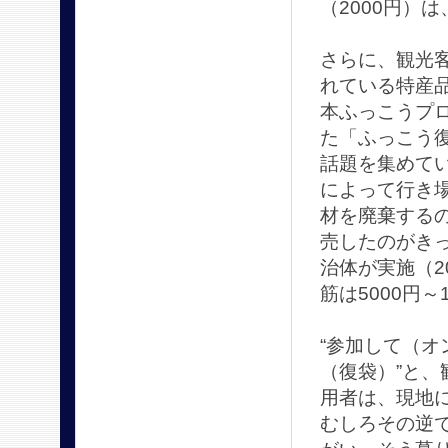
（2000円）は
さらに、観光
れている特産
本ふっこうプ
た「ふっこう復
話題を集めて
によって行き
材を廃棄する
売したのがき
治体が実施（2
筋は5000円～
“参加して（オ
（復袋）”と
用者は、現地に
むしろその逆