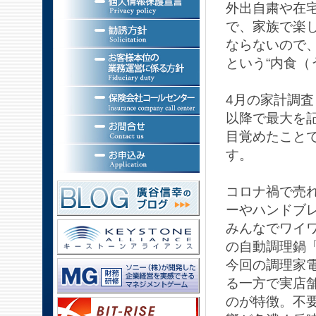
外出自粛や在
で、家族で楽し
ならないので
という“内食（
4月の家計調査
以降で最大を
目覚めたこと
す。
コロナ禍で売
ーやハンドブ
みんなでワイ
の自動調理鍋
今回の調理家
る一方で実店
のが特徴。不