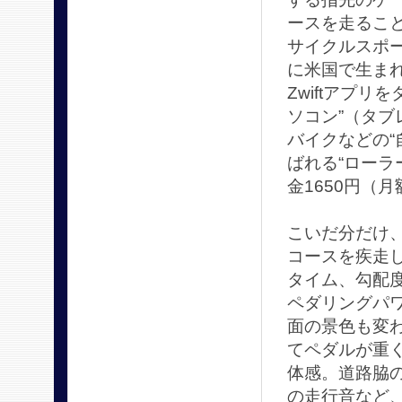
ースを走るこ
サイクルスポー
に米国で生まれ
Zwiftアプ
ソコン”（タ
バイクなどの“
ばれる“ローラ
金1650円（月
こいだ分だけ
コースを疾走
タイム、勾配
ペダリングパ
面の景色も変
てペダルが重
体感。道路脇
の走行音など