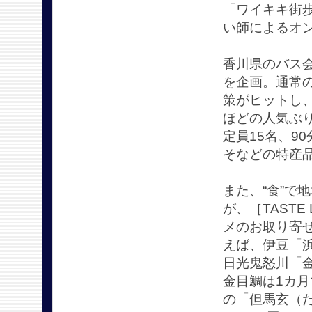
「ワイキキ街歩
い師によるオン
香川県のバス
を企画。通常
策がヒットし
ほどの人気ぶ
定員15名、9
そなどの特産
また、“食”で
が、［TAST
メのお取り寄
えば、伊豆「浜
日光鬼怒川「金
金目鯛は1カ月
の「但馬玄（た