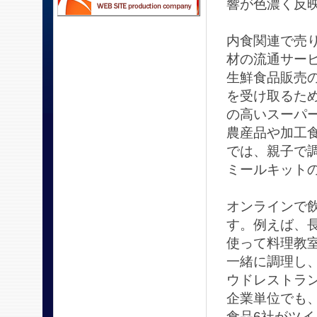
響が色濃く反
内食関連で売
材の流通サービ
生鮮食品販売
を受け取るため
の高いスーパ
農産品や加工食
では、親子で調理
ミールキット
オンラインで
す。例えば、長
使って料理教
一緒に調理し
ウドレストラン
企業単位でも
食品6社がツ