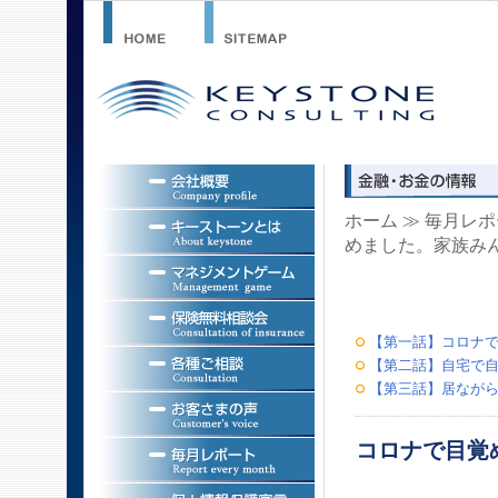
ホーム
≫
毎月レポ
めました。家族み
【第一話】コロナ
【第二話】自宅で自
【第三話】居なが
コロナで目覚