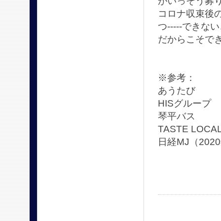
がいっそう募
コロナ収束後
つ-----で
だからこそで
※参考：
あうたび htt
HISグループ 
琴平バス ht
TASTE LOCA
日経MJ（202