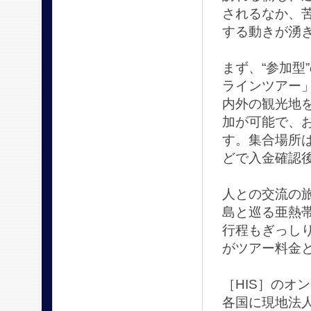
されるなか、
する動きが湧
まず、“参加型
ラインツアー」
内外の観光地
加が可能で、
す。集合場所
どで入金確認
人との交流の
島と巡る亜熱帯
行程もぎっし
がツアー料金と
［HIS］のオ
各国に現地法